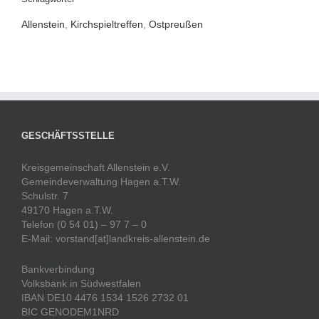
Allenstein
,
Kirchspieltreffen
,
Ostpreußen
GESCHÄFTSSTELLE
Kreisgemeinschaft Allenstein e.V.
Gemeindeverwaltung Hagen a.T.W.
Schulstr. 7
49170 Hagen a.T.W.
Telefon (0 54 01) – 97 7 – 0
E-Mail: vorstand[at]landkreis-allenstein.de
Bankverbindung
Volksbank in Südwestfalen
IBAN DE10 4476 1534 1526 2732 01
BIC GENODEM1NRD