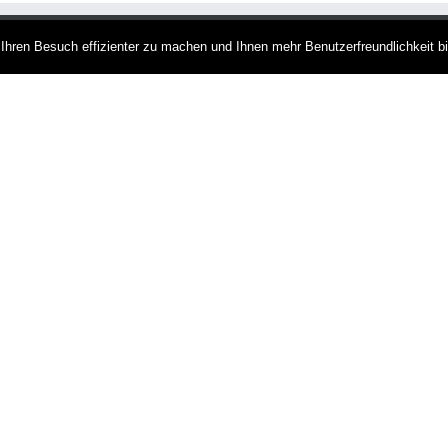
hren Besuch effizienter zu machen und Ihnen mehr Benutzerfreundlichkeit b
KREISGEMEINSCHAFT ALLENSTE
Der Kreis Allenstein in Ostpreu
April 1910 wurde der Stadtkreis 
bisherige Kreis Allenstein wurde
von der Roten Armee erobert und 
Kreisstadt Allenstein trägt seit