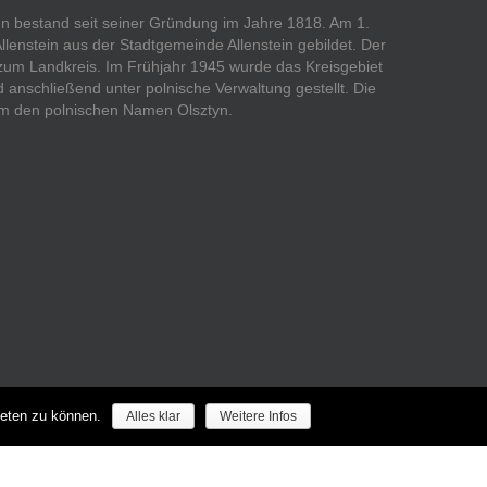
ßen bestand seit seiner Gründung im Jahre 1818. Am 1.
Allenstein aus der Stadtgemeinde Allenstein gebildet. Der
 zum Landkreis. Im Frühjahr 1945 wurde das Kreisgebiet
anschließend unter polnische Verwaltung gestellt. Die
 dem den polnischen Namen Olsztyn.
ieten zu können.
Alles klar
Weitere Infos