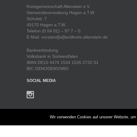
Kreisgemeinschaft Allenstein e.V.
Gemeindeverwaltung Hagen a.T.W.
Schulstr. 7
49170 Hagen a.T.W.
Telefon (0 54 01) – 97 7 – 0
E-Mail: vorstand[at]landkreis-allenstein.de
Bankverbindung
Volksbank in Südwestfalen
IBAN DE10 4476 1534 1526 2732 01
BIC GENODEM1NRD
SOCIAL MEDIA
UNTERMENÜ
Wir verwenden Cookies auf unserer Website, um I
Heimatjahrbuch