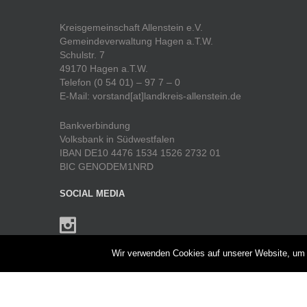
Kreisgemeinschaft Allenstein e.V.
Gemeindeverwaltung Hagen a.T.W.
Schulstr. 7
49170 Hagen a.T.W.
Telefon (0 54 01) – 97 7 – 0
E-Mail: vorstand[at]landkreis-allenstein.de
Bankverbindung
Volksbank in Südwestfalen
IBAN DE10 4476 1534 1526 2732 01
BIC GENODEM1NRD
SOCIAL MEDIA
Wir verwenden Cookies auf unserer Website, um I
UNTERMENÜ
Heimatjahrbuch