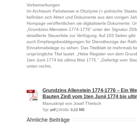
Vorbemerkungen
Im Archiwum Państwowe w Olsztynie (= polnische Staatsar
befinden sich Akten und Dokumente aus den vorigen Jahr
Hompage veröffentlichen sie digitalisierte Dokumente. Un
„Grundzins Allenstein 1774-1776“ unter der Signatur 259
detaillierte Steuerliste zur Verfügung. Auf 103 Seiten gib
auch Empfangsbestätigungen für Dienstbezüge der Rath
Einnahmebelege zu sehen. Das Titelblatt ist mehrmals b
ursprüngliche Titel lautet: „Hebe Register von dem Gru
1ten Junii 1774 bis ultima Maii 1775.“ „Gefertigt vom Sta
unten rechts.
Grundzins Allenstein 1774-1776 – Ein 
Bauten Zinß vom 1ten Junii 1774 bis ulti
Manuskript von Josef Thielsch
Typ:
pdf |
Größe:
0,22 MB
Ähnliche Beiträge