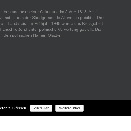
ßen bestand seit seiner Gründung im Jahre 1818. Am 1.
Allenstein aus der Stadtgemeinde Allenstein gebildet. Der
 zum Landkreis. Im Frühjahr 1945 wurde das Kreisgebiet
anschließend unter polnische Verwaltung gestellt. Die
 dem den polnischen Namen Olsztyn.
ieten zu können.
Alles klar
Weitere Infos