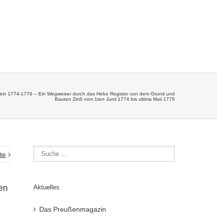
tein 1774-1776 – Ein Wegweiser durch das Hebe Register von dem Grund und
Bauten Zinß vom 1ten Junii 1774 bis ultima Maii 1775
te
en
Aktuelles
Das Preußenmagazin