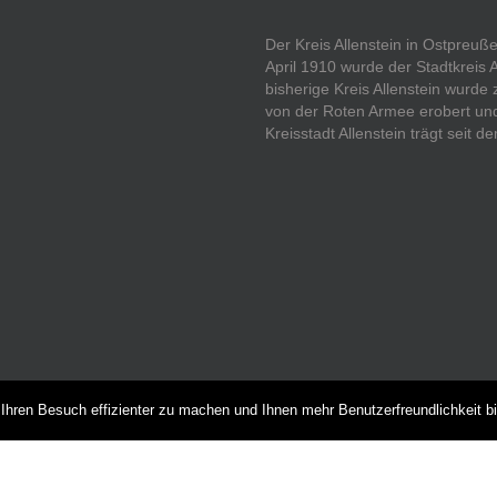
Der Kreis Allenstein in Ostpreu
April 1910 wurde der Stadtkreis 
bisherige Kreis Allenstein wurde
von der Roten Armee erobert und 
Kreisstadt Allenstein trägt seit
hren Besuch effizienter zu machen und Ihnen mehr Benutzerfreundlichkeit b
NEUESTE BEITRÄGE
Das Preußenmagazin