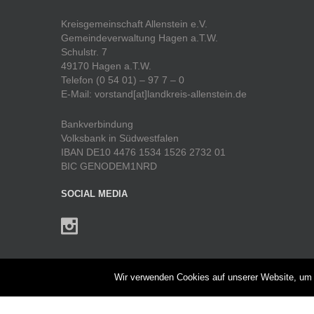
Kreisgemeinschaft Allenstein e.V.
Gemeindeverwaltung Hagen a.T.W.
Schulstr. 7
49170 Hagen a.T.W.
Telefon (0 54 01) – 97 7 – 0
E-Mail: vorstand[at]landkreis-allenstein.de
Bankverbindung
Volksbank in Südwestfalen
IBAN DE10 4476 1534 1526 2732 01
BIC GENODEM1NRD
SOCIAL MEDIA
UNTERMENÜ
Wir verwenden Cookies auf unserer Website, um I
Heimatjahrbuch