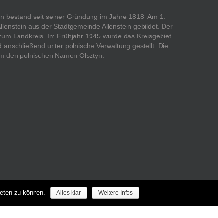
ßen bestand seit seiner Gründung im Jahre 1818. Am 1.
Allenstein aus der Stadtgemeinde Allenstein gebildet. Der
 zum Landkreis. Im Frühjahr 1945 wurde das Kreisgebiet
anschließend unter polnische Verwaltung gestellt. Die
 dem den polnischen Namen Olsztyn.
ieten zu können.
Alles klar
Weitere Infos