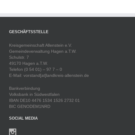
GESCHÄFTSSTELLE
Kreisgemeinschaft Allenstein e.V.
Gemeindeverwaltung Hagen a.T.W.
Schulstr. 7
49170 Hagen a.T.W.
Telefon (0 54 01) – 97 7 – 0
E-Mail: vorstand[at]landkreis-allenstein.de
Bankverbindung
Volksbank in Südwestfalen
IBAN DE10 4476 1534 1526 2732 01
BIC GENODEM1NRD
SOCIAL MEDIA