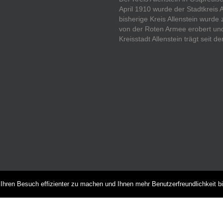
April 1910 wurde der Stadtkreis 
bisherige Kreis Allenstein wurde
von der Roten Armee erobert und 
Kreisstadt Allenstein trägt seit
NEUESTE BEITRÄGE
hren Besuch effizienter zu machen und Ihnen mehr Benutzerfreundlichkeit b
Das Preußenmagazin
Sommerfest Heilsberg