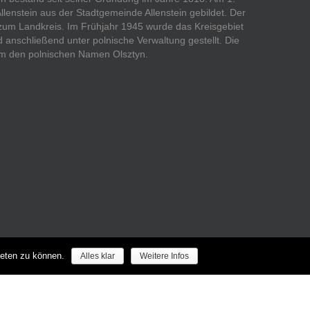
Allenstein aus der Stadtgemeinde Allenstein gebildet. Der
 zum Landkreis. Im Frühjahr 1945 wurde das Kreisgebiet
anschließend unter polnische Verwaltung gestellt. Die
 dem den polnischen Namen Olsztyn.
ieten zu können.
Alles klar
Weitere Infos