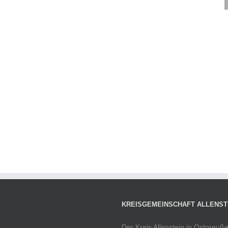
KREISGEMEINSCHAFT ALLENSTE
Der Kreis Allenstein in Ostpreu