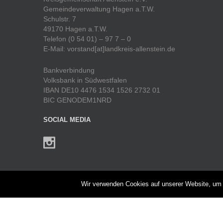
Gemeindeverwaltung Hagen a.T.W.
Schulstr. 7
49170 Hagen a.T.W.
Telefon (0 54 01) – 97 7 – 0
E-Mail: vorstand[at]landkreis-allenstein.de
Bankverbindung
Volksbank in Südwestfalen
IBAN DE10 4476 1534 1526 2732 01
BIC GENODEM1NRD
SOCIAL MEDIA
UNTERMENÜ
Wir verwenden Cookies auf unserer Website, um I
Heimatjahrbuch
Heimatstube Allenstein