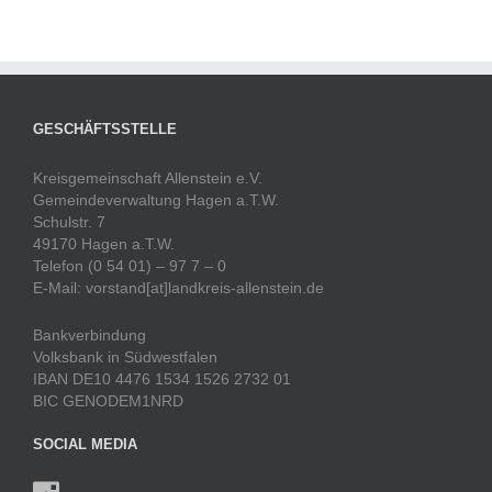
GESCHÄFTSSTELLE
Kreisgemeinschaft Allenstein e.V.
Gemeindeverwaltung Hagen a.T.W.
Schulstr. 7
49170 Hagen a.T.W.
Telefon (0 54 01) – 97 7 – 0
E-Mail: vorstand[at]landkreis-allenstein.de
Bankverbindung
Volksbank in Südwestfalen
IBAN DE10 4476 1534 1526 2732 01
BIC GENODEM1NRD
SOCIAL MEDIA