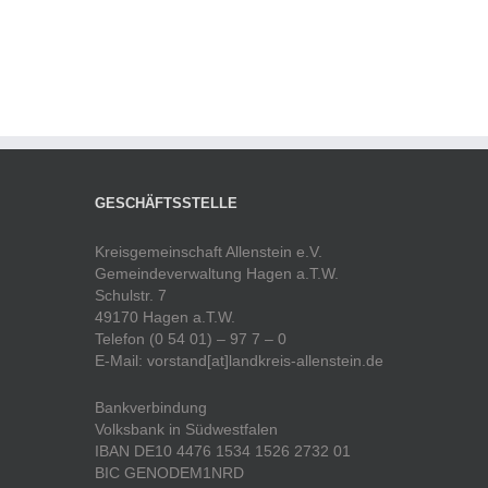
GESCHÄFTSSTELLE
Kreisgemeinschaft Allenstein e.V.
Gemeindeverwaltung Hagen a.T.W.
Schulstr. 7
49170 Hagen a.T.W.
Telefon (0 54 01) – 97 7 – 0
E-Mail: vorstand[at]landkreis-allenstein.de
Bankverbindung
Volksbank in Südwestfalen
IBAN DE10 4476 1534 1526 2732 01
BIC GENODEM1NRD