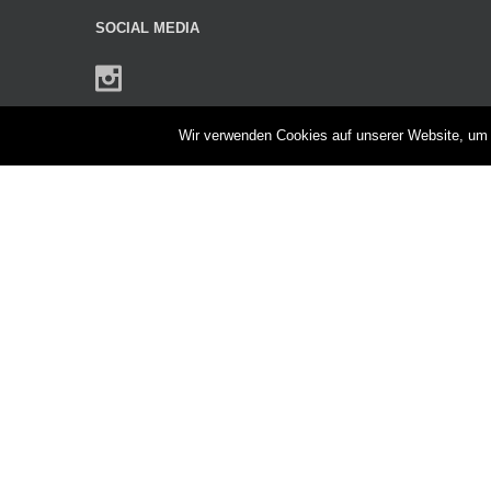
SOCIAL MEDIA
Wir verwenden Cookies auf unserer Website, um I
UNTERMENÜ
Heimatjahrbuch
Heimatstube Allenstein
Geschäftsstelle
Copyright 2019 Kr