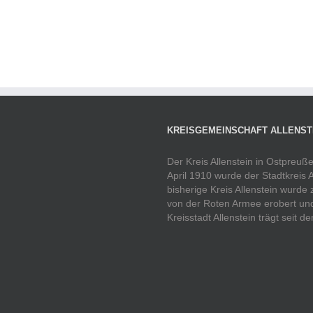
KREISGEMEINSCHAFT ALLENSTE
Der Kreis Allenstein in Ostpreu
April 1910 wurde der Stadtkreis 
bisherige Kreis Allenstein wurde
von der Roten Armee erobert und 
Kreisstadt Allenstein trägt seit