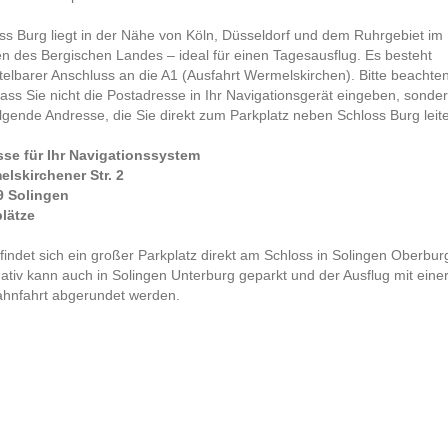
ss Burg liegt in der Nähe von Köln, Düsseldorf und dem Ruhrgebiet im
n des Bergischen Landes – ideal für einen Tagesausflug. Es besteht
telbarer Anschluss an die A1 (Ausfahrt Wermelskirchen). Bitte beachte
dass Sie nicht die Postadresse in Ihr Navigationsgerät eingeben, sonde
olgende Andresse, die Sie direkt zum Parkplatz neben Schloss Burg leite
se für Ihr Navigationssystem
lskirchener Str. 2
9 Solingen
lätze
findet sich ein großer Parkplatz direkt am Schloss in Solingen Oberbur
nativ kann auch in Solingen Unterburg geparkt und der Ausflug mit eine
ahnfahrt abgerundet werden.