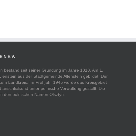
IN E.V.
ßen bestand seit seiner Gründung im Jahre 1818. Am 1.
Allenstein aus der Stadtgemeinde Allenstein gebildet. Der
 zum Landkreis. Im Frühjahr 1945 wurde das Kreisgebiet
anschließend unter polnische Verwaltung gestellt. Die
 dem den polnischen Namen Olsztyn.