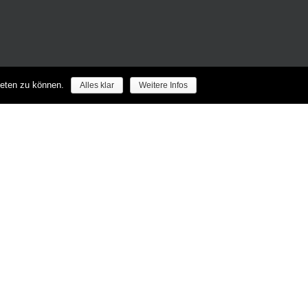
ieten zu können.
Alles klar
Weitere Infos
echte vorbehalten