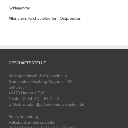
Schlagwörter
Allenstein
,
Kirchspieltreffen
,
Ostpreußen
GESCHÄFTSSTELLE
Kreisgemeinschaft Allenstein e.V.
Gemeindeverwaltung Hagen a.T.W.
Schulstr. 7
49170 Hagen a.T.W.
Telefon (0 54 01) – 97 7 – 0
E-Mail: vorstand[at]landkreis-allenstein.de
Bankverbindung
Volksbank in Südwestfalen
IBAN DE10 4476 1534 1526 2732 01