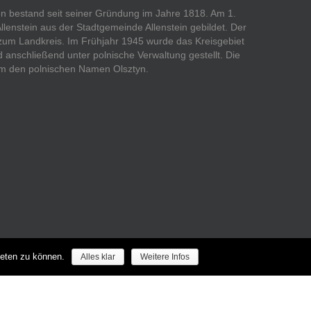
ßen bestand seit seiner Gründung im Jahre 1818. Am 1.
Allenstein aus der Stadtgemeinde Allenstein gebildet. Der
 zum Landkreis. Im Frühjahr 1945 wurde das Kreisgebiet
anschließend unter polnische Verwaltung gestellt. Die
 dem den polnischen Namen Olsztyn.
ieten zu können.
Alles klar
Weitere Infos