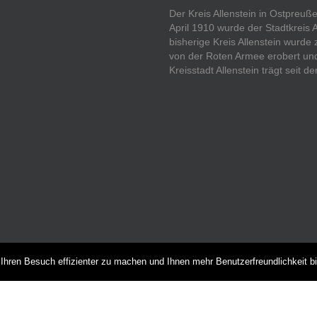
Der Kreis Allenstein in Ostpreu
April 1910 wurde der Stadtkreis 
bisherige Kreis Allenstein wurde
von der Roten Armee erobert und 
Kreisstadt Allenstein trägt seit
hren Besuch effizienter zu machen und Ihnen mehr Benutzerfreundlichkeit b
NEUESTE BEITRÄGE
Das Preußenmagazin