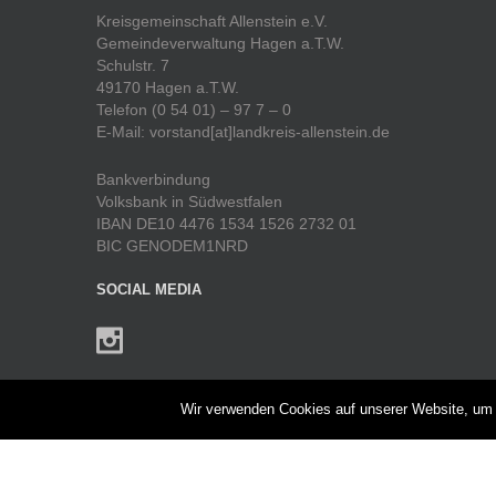
Kreisgemeinschaft Allenstein e.V.
Gemeindeverwaltung Hagen a.T.W.
Schulstr. 7
49170 Hagen a.T.W.
Telefon (0 54 01) – 97 7 – 0
E-Mail: vorstand[at]landkreis-allenstein.de
Bankverbindung
Volksbank in Südwestfalen
IBAN DE10 4476 1534 1526 2732 01
BIC GENODEM1NRD
SOCIAL MEDIA
Wir verwenden Cookies auf unserer Website, um I
UNTERMENÜ
Heimatjahrbuch