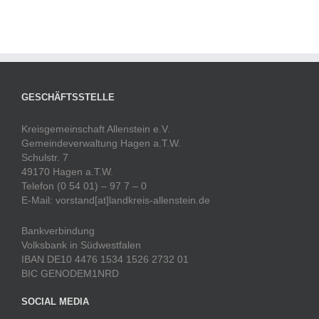
GESCHÄFTSSTELLE
Kreisgemeinschaft Allenstein e.V.
Gemeindeverwaltung Hagen a.T.W.
Schulstr. 7
49170 Hagen a.T.W.
Telefon (0 54 01) – 97 7 – 0
E-Mail: vorstand[at]landkreis-allenstein.de
Bankverbindung
Volksbank in Südwestfalen
IBAN DE10 4476 1534 1526 2732 01
BIC GENODEM1NRD
SOCIAL MEDIA