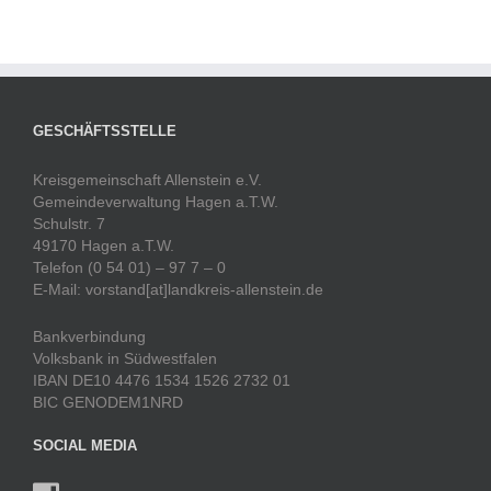
GESCHÄFTSSTELLE
Kreisgemeinschaft Allenstein e.V.
Gemeindeverwaltung Hagen a.T.W.
Schulstr. 7
49170 Hagen a.T.W.
Telefon (0 54 01) – 97 7 – 0
E-Mail: vorstand[at]landkreis-allenstein.de
Bankverbindung
Volksbank in Südwestfalen
IBAN DE10 4476 1534 1526 2732 01
BIC GENODEM1NRD
SOCIAL MEDIA