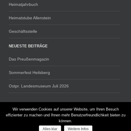
Heimatjahrbuch
Heimatstube Allenstein
Geschäftsstelle
NEUESTE BEITRÄGE
Das Preußenmagazin
Sommerfest Heilsberg
Ostpr. Landesmuseum Juli 2026
Wir verwenden Cookies auf unserer Website, um Ihren Besuch
effizienter zu machen und Ihnen mehr Benutzerfreundlichkeit bieten zu
Copyright 2019 Kreisgemeinschaft Allenstein e. V. |
Impressum
|
können.
Datenschutz
|
Bildnachweis
| Alle Rechte vorbehalten
Alles klar
Weitere Infos