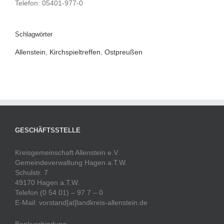
Telefon: 05401-977-0
Schlagwörter
Allenstein
,
Kirchspieltreffen
,
Ostpreußen
GESCHÄFTSSTELLE
Kreisgemeinschaft Allenstein e.V.
Gemeindeverwaltung Hagen a.T.W.
Schulstr. 7
49170 Hagen a.T.W.
Telefon (0 54 01) – 97 7 – 0
E-Mail: vorstand[at]landkreis-allenstein.de
Bankverbindung