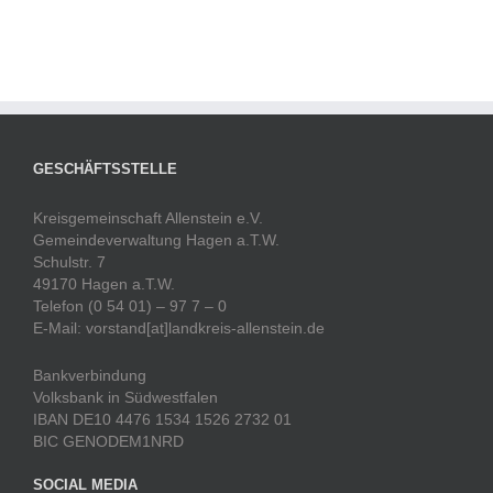
GESCHÄFTSSTELLE
Kreisgemeinschaft Allenstein e.V.
Gemeindeverwaltung Hagen a.T.W.
Schulstr. 7
49170 Hagen a.T.W.
Telefon (0 54 01) – 97 7 – 0
E-Mail: vorstand[at]landkreis-allenstein.de
Bankverbindung
Volksbank in Südwestfalen
IBAN DE10 4476 1534 1526 2732 01
BIC GENODEM1NRD
SOCIAL MEDIA