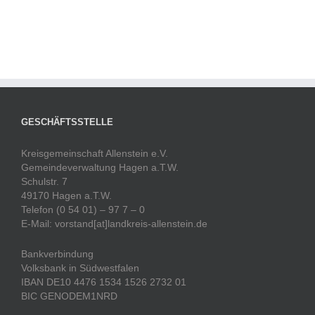
GESCHÄFTSSTELLE
Kreisgemeinschaft Allenstein e.V.
Gemeindeverwaltung Hagen a.T.W.
Schulstr. 7
49170 Hagen a.T.W.
Telefon (0 54 01) – 97 7 – 0
E-Mail: vorstand[at]landkreis-allenstein.de
Bankverbindung
Volksbank in Südwestfalen
IBAN DE10 4476 1534 1526 2732 01
BIC GENODEM1NRD