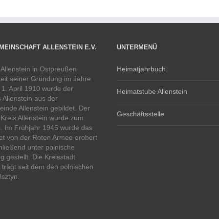
MEINSCHAFT ALLENSTEIN E.V.
UNTERMENÜ
 Allenstein in Ostpreußen
Heimatjahrbuch
eit seiner Gründung im Jahre
1. April 1910 wurde der
Heimatstube Allenstein
s Allenstein aus der
inde Allenstein gebildet. Der
Geschäftsstelle
 Kreis Allenstein wurde zum
. Im Frühjahr 1945 wurde das
et von der Roten Armee erobert
ließend unter polnische
g gestellt. Die Kreisstadt
n trägt seit dem den polnischen
sztyn.