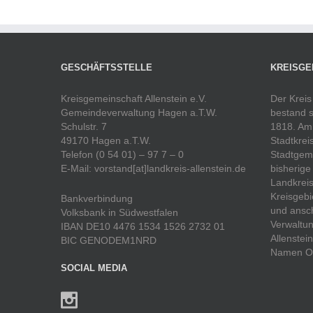
GESCHÄFTSSTELLE
KREISGE
Kreisgemeinschaft Allenstein e.V.
Der Kreis
Gemeindeverwaltung Hagen a.T.W.
bestand s
Schulstr. 7
1818. Am 
49170 Hagen a.T.W.
Stadtkrei
Telefon (0 54 01) – 97 7 – 0
Stadtgeme
E-Mail: vorstand[at]landkreis-allenstein.de
bisherige
Landkreis
Kreisgebi
Bankverbindung
und ansch
Volksbank in Südwestfalen
Verwaltun
IBAN DE10 4476 1534 1526 2732 01
Allenstei
BIC GENODEM1NRD
Namen Ol
SOCIAL MEDIA