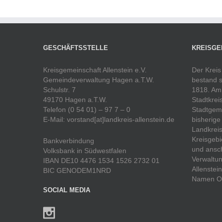
GESCHÄFTSSTELLE
KREISGE
Kreisgemeinschaft Allenstein e.V.
Der Kreis
Gemeindeverwaltung Hagen a.T.W.
bestand s
Schulstr. 7
1818. Am 
49170 Hagen a.T.W.
Stadtkrei
Telefon (0 54 01) – 97 7 – 0
Stadtgeme
E-Mail: vorstand[at]landkreis-allenstein.de
bisherige
Landkreis
Kreisgebi
Bankverbindung
und ansch
Volksbank in Südwestfalen
Verwaltun
IBAN DE10 4476 1534 1526 2732 01
Allenstei
BIC GENODEM1NRD
Namen Ol
SOCIAL MEDIA