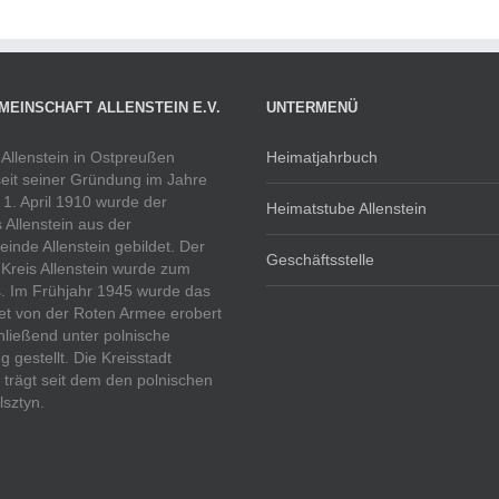
MEINSCHAFT ALLENSTEIN E.V.
UNTERMENÜ
 Allenstein in Ostpreußen
Heimatjahrbuch
eit seiner Gründung im Jahre
1. April 1910 wurde der
Heimatstube Allenstein
s Allenstein aus der
inde Allenstein gebildet. Der
Geschäftsstelle
 Kreis Allenstein wurde zum
. Im Frühjahr 1945 wurde das
et von der Roten Armee erobert
ließend unter polnische
g gestellt. Die Kreisstadt
n trägt seit dem den polnischen
sztyn.