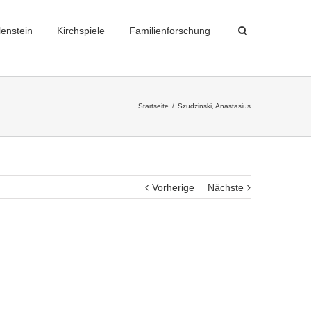
lenstein
Kirchspiele
Familienforschung
Startseite
Szudzinski, Anastasius
Vorherige
Nächste