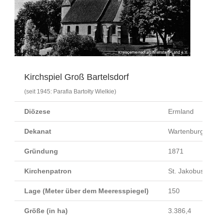
Kirchspiel Groß Bartelsdorf
(seit 1945: Parafia Bartołty Wielkie)
Diözese
Ermland
Dekanat
Wartenburg
Gründung
1871
Kirchenpatron
St. Jakobus (25.
Lage (Meter über dem Meeresspiegel)
150
Größe (in ha)
3.386,4