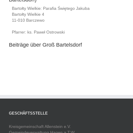
Bartołty Wielkie: Parafia Świętego Jakuba
Bartołty Wielkie 4
11-010 Barczewo
Pfarrer: ks. Paweł Ostrowski
Beiträge über Groß Bartelsdorf
GESCHÄFTSSTELLE
Kreisgemeinschaft Allenstein e.V.
Gemeindeverwaltung Hagen a.T.W.